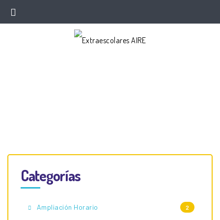
Inicio
>
Event
>
Taller Teatro
Categorías
Ampliación Horario
2